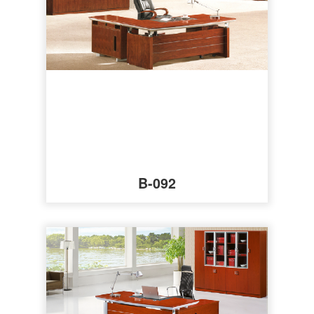
B-092