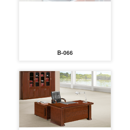
B-066